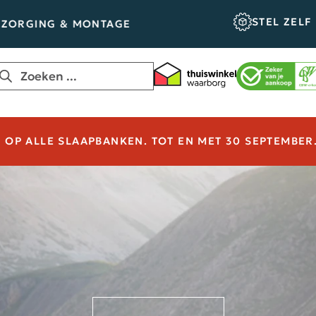
STEL ZELF SAME
ING & MONTAGE
OP ALLE SLAAPBANKEN. TOT EN MET 30 SEPTEMBER