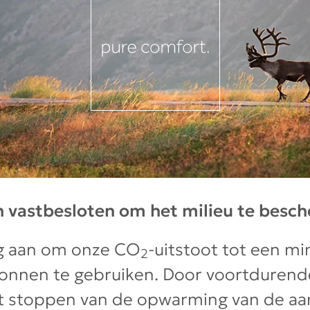
n vastbesloten om het milieu te besc
g aan om onze CO
-uitstoot tot een m
2
nnen te gebruiken. Door voortdurende
et stoppen van de opwarming van de aar