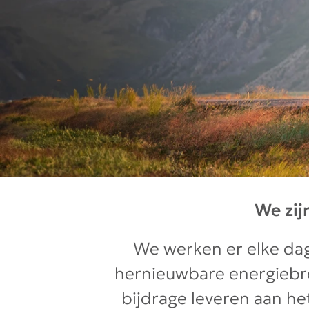
We zij
We werken er elke da
hernieuwbare energiebro
bijdrage leveren aan h