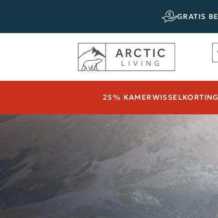
NG
GRATIS BEZORG
25% KAMERWISSELKORTING 