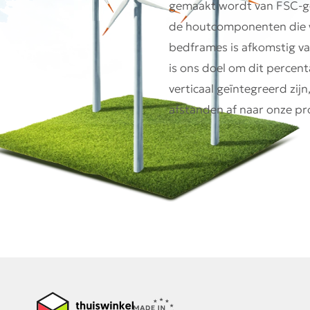
gemaakt wordt van FSC-ge
de houtcomponenten die 
bedframes is afkomstig va
is ons doel om dit percen
verticaal geïntegreerd zij
afstanden af naar onze pro