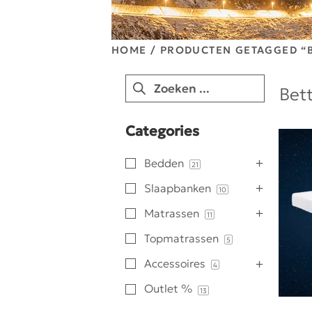
HOME
/ PRODUCTEN GETAGGED “
Bet
Categories
Bedden
21
Slaapbanken
10
Matrassen
11
Topmatrassen
5
Accessoires
4
Outlet %
13