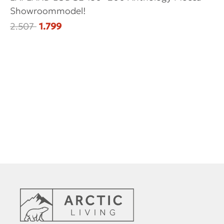
Showroommodel!
Ou
2.507
1.799
1.