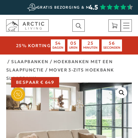
4.5
STEL ZELF
GRATIS BEZORGING & MONTAGE
54
05
25
56
25% KORTING
DAGEN
UREN
MINUTEN
SECONDEN
/
SLAAPBANKEN
/
HOEKBANKEN MET EEN
SLAAPFUNCTIE
/ MOVER 3-ZITS HOEKBANK
SLAAPBANK
BESPAAR € 649