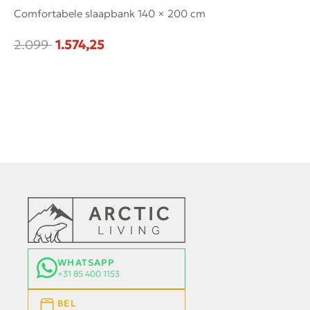
Comfortabele slaapbank 140 × 200 cm
Ru
2.099
1.574,25
V
WHATSAPP
+31 85 400 1153
BEL