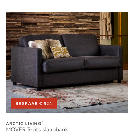
BESPAAR € 524
®
ARCTIC LIVING
AR
MOVER 3-zits slaapbank
CH