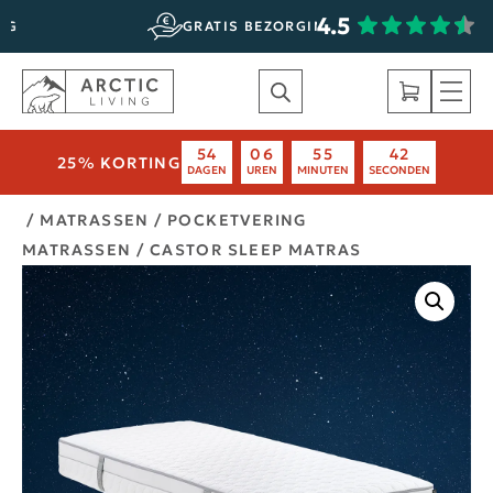
4.5
STEL
GRATIS BEZORGING & MONTAGE
54
06
55
41
25% KORTING
DAGEN
UREN
MINUTEN
SECONDEN
/
MATRASSEN
/
POCKETVERING
MATRASSEN
/ CASTOR SLEEP MATRAS