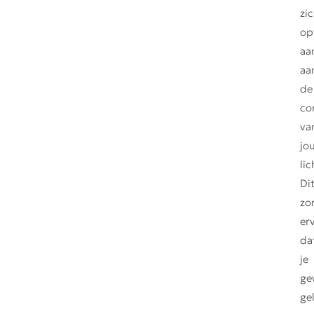
zi
op
aa
aa
de
co
va
jo
li
Di
zo
er
da
je
ge
ge