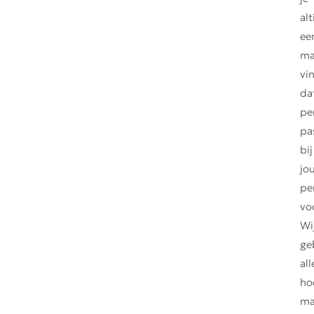
alt
ee
ma
vi
da
pe
pa
bij
jo
pe
vo
Wi
ge
al
ho
ma