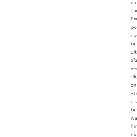
en
co
Ee
po
ma
be
uit
af
ve
di
on
va
el
be
wa
he
ma