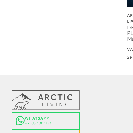
D
P
Ma
V
2
WHATSAPP
+31 85 400 1153