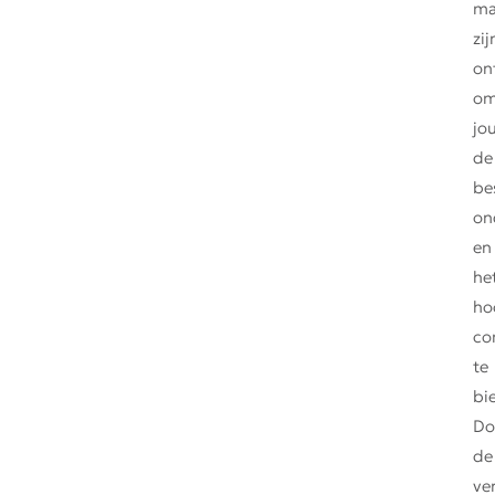
ma
zij
on
o
jo
de
be
on
en
he
ho
co
te
bi
Do
de
ve