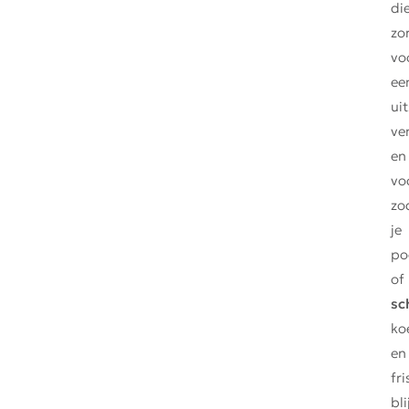
di
zo
vo
ee
ui
ven
en
vo
zo
je
po
of
sc
ko
en
fri
bli