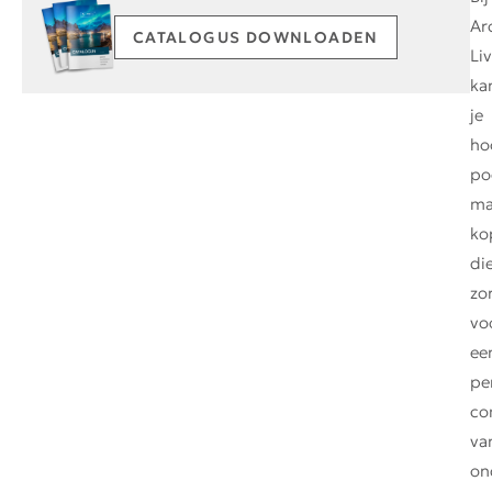
Ar
CATALOGUS DOWNLOADEN
Li
ka
je
ho
po
ma
ko
di
zo
vo
ee
pe
co
va
on