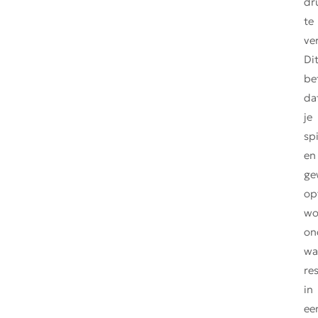
dr
te
ve
Di
be
da
je
sp
en
ge
op
wo
on
wa
re
in
ee