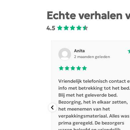
Echte verhalen 
4.5
an
Anita
geleden
2 maanden geleden
 goede uitleg en
Vriendelijk telefonisch contact 
goed bereikbaar
info met betrekking tot het bed
jgt snel
Blij met het geleverde bed.
uidelijk in de
Bezorging, het in elkaar zetten,
ordt geleverd
het meenemen van het
jd. Er was een
verpakkingsmateriaal. Alles was
 onder de stof.
prima geregeld. De bezorgers
een stoffeerder
waren beleefd en vriendelijk.