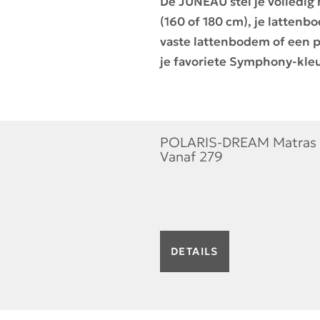
De JUNEAU stel je volledig
(160 of 180 cm), je latten
vaste lattenbodem of een 
je favoriete Symphony-kleu
POLARIS-DREAM Matras
Vanaf
279
DETAILS