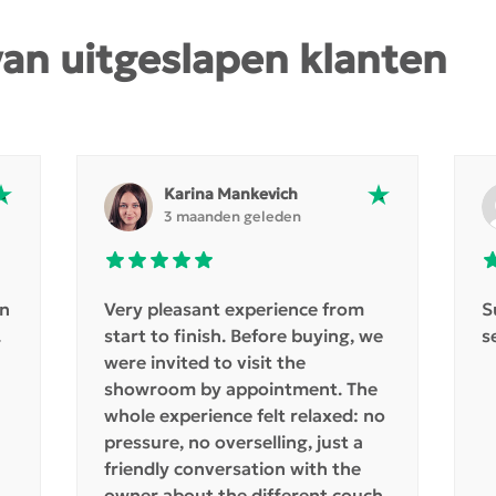
van uitgeslapen klanten
Karina Mankevich
3 maanden geleden
en
Very pleasant experience from
S
.
start to finish. Before buying, we
s
were invited to visit the
showroom by appointment. The
whole experience felt relaxed: no
pressure, no overselling, just a
friendly conversation with the
owner about the different couch