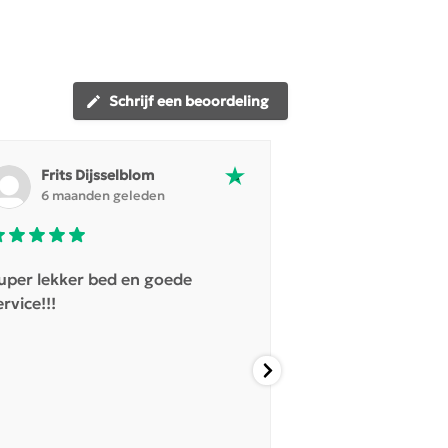
Schrijf een beoordeling
Frits Dijsselblom
Anne Mij
6 maanden geleden
7 maanden
uper lekker bed en goede
Good service, 
ervice!!!
explanations.
And it is a Eur
I am very happy
bed/couch.