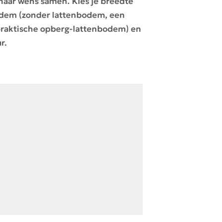
 naar wens samen. Kies je breedte
bodem (zonder lattenbodem, een
praktische opberg-lattenbodem) en
r.