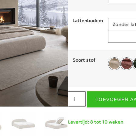
Lattenbodem
Zonder l
Soort stof
TOEVOEGEN A
Levertijd: 8 tot 10 weken