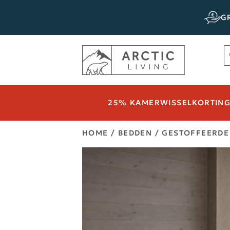
EVERING
GRATIS B
25% KAMERWISSELKORTING 
HOME
/
BEDDEN
/
GESTOFFEERDE