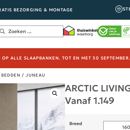
STEL ZELF
EZORGING & MONTAGE
OP ALLE SLAAPBANKEN. TOT EN MET 30 SEPTEMBER
 BEDDEN
/ JUNEAU
ARCTIC LIVIN
Vanaf
1.149
Breed
160