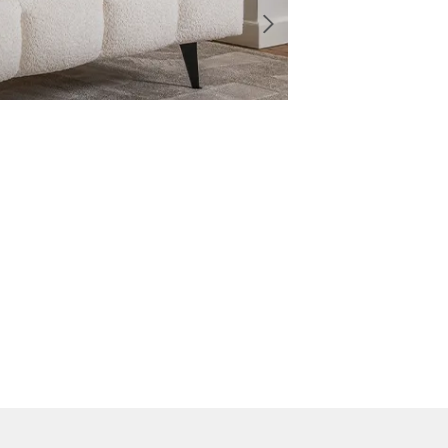
®
ARCTIC LIVING
YUCON
Vanaf
1.119